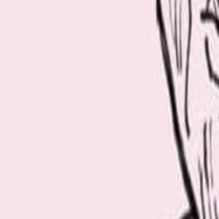
Tags
a wall newspaper
KYNE